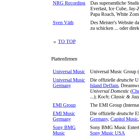
NRG Recording
Das superamtliche Studi
Everlast, Ice Cube, Jay
Papa Roach, White Zombie
Sven Väth
Des Meister's Website da
zu schicken ... oder dir
TO TOP
Plattenfirmen
Universal Music
Universal Music Group (I
Universal Music
Die offizielle
deutsche
Un
Germany
Island DefJam
, Dreamwo
Universal Domestic
(
Ch
...);
Koch
;
Classic & Jaz
EMI Group
The EMI Group (Interna
EMI Music
Die offizielle
deutsche
EM
Germany
Germany
,
Capitol Music
Sony BMG
Sony BMG Music Entertai
Music
Sony Music USA