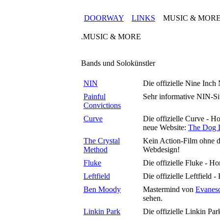
DOORWAY
LINKS
MUSIC & MOR
.MUSIC & MORE
Bands und Solokünstler
NIN
Die offizielle Nine Inch 
Painful
Sehr informative NIN-Sit
Convictions
Curve
Die offizielle Curve - H
neue Website:
The Dog 
The Crystal
Kein Action-Film ohne d
Method
Webdesign!
Fluke
Die offizielle Fluke - H
Leftfield
Die offizielle Leftfield 
Ben Moody
Mastermind von
Evanes
sehen.
Linkin Park
Die offizielle Linkin Pa