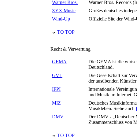
Warner Bros.
Warner Bros. Records (In
ZYX Music
Großes deutsches indepen
Wind-Up
Offizielle Site der Wind
TO TOP
Recht & Verwertung
GEMA
Die GEMA ist die wirtsch
Deutschland.
GVL
Die Gesellschaft zur Ver
der ausübenden Künstler 
IFPI
Internationale Vereinigu
und Musik im Internet.
MIZ
Deutsches Musikinformat
Musikleben. Siehe auch
DMV
Der DMV - „Deutscher Mus
Zusammenschluss von Mu
TO TOP